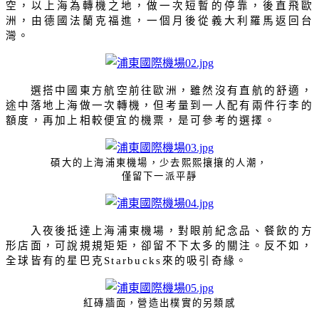
空，以上海為轉機之地，做一次短暫的停靠，後直飛歐
洲，由德國法蘭克福進，一個月後從義大利羅馬返回台
灣。
選搭中國東方航空前往歐洲，雖然沒有直航的舒適，
途中落地上海做一次轉機，但考量到一人配有兩件行李的
額度，再加上相較便宜的機票，是可參考的選擇。
碩大的上海浦東機場，少去熙熙攘攘的人潮，
僅留下一派平靜
入夜後抵達上海浦東機場，對眼前紀念品、餐飲的方
形店面，可說規規矩矩，卻留不下太多的關注。反不如，
全球皆有的星巴克
來的吸引奇緣。
Starbucks
紅磚牆面，營造出樸實的另類感