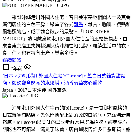
來到沖繩港川外國人住宅，昔日美軍基地相關人士及其眷
屬們居住的白色平房，聚集了各式
甜點
、雜貨、咖啡、餐點和
風格選物店，成了適合散步的景點。「PORTRIVER
MARKET」這間藏身於港川外國人住宅區的風格選物店，由
來自東京店主夫婦挑選採購沖繩在地品牌，環繞生活中的衣、
食、住，也有特有土產，豐富多樣。
繼續閱讀
7年前
[日本。沖繩]港川外國人住宅[oHacorte]。藍白日式雜貨甜點
店，如珠寶盒閃亮的水果塔，酒香葡萄夾心餅乾
Japan。2017日本沖繩
國外旅遊
沖繩港川外國人住宅內的[oHacorte]，是一間鄉村風格的
日式雜貨甜點店，藍色門窗配上剝落感的白牆底，充滿清新自
然感。[oHacorte]以美味的當季新鮮水果塔為招牌，經典夾心
餅乾也不可錯過，滿足了味蕾，店內還販售許多日系雜貨，甜