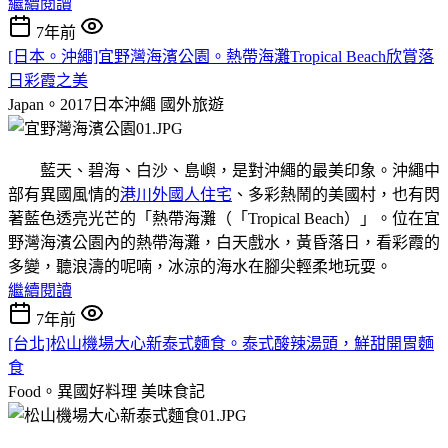
繼續閱讀
7年前
[日本。沖繩]宜野灣海濱公園。熱帶海灘Tropical Beach欣賞落
日彩霞之美
Japan。2017日本沖繩
國外旅遊
藍天、碧海、白沙、島嶼，是對沖繩的最美印象。沖繩中
部有異國風情的
港川外國人住宅
、多彩熱鬧的美國村，也有閃
著藍色透亮光芒的「熱帶海灘（「Tropical Beach）」。位在宜
野灣海濱公園內的熱帶海灘，白天戲水，黃昏落日，看彩霞的
多變，聽浪濤的呢喃，冰涼的海水在腳尖輕柔地玩耍。
繼續閱讀
7年前
[台北]松山機場大心新泰式麵食。泰式酸辣湯頭，鮮甜開胃麵
食
Food。異國好料理
美味食記