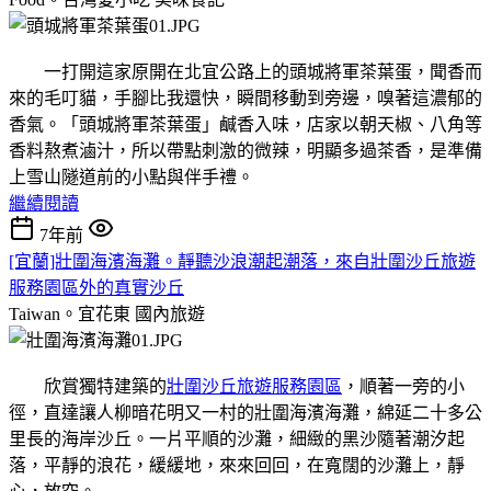
一打開這家原開在北宜公路上的頭城將軍茶葉蛋，聞香而
來的毛叮貓，手腳比我還快，瞬間移動到旁邊，嗅著這濃郁的
香氣。「頭城將軍茶葉蛋」鹹香入味，店家以朝天椒、八角等
香料熬煮滷汁，所以帶點刺激的微辣，明顯多過茶香，是準備
上雪山隧道前的小點與伴手禮。
繼續閱讀
7年前
[宜蘭]壯圍海濱海灘。靜聽沙浪潮起潮落，來自壯圍沙丘旅遊
服務園區外的真實沙丘
Taiwan。宜花東
國內旅遊
欣賞獨特建築的
壯圍沙丘旅遊服務園區
，順著一旁的小
徑，直達讓人柳暗花明又一村的壯圍海濱海灘，綿延二十多公
里長的海岸沙丘。一片平順的沙灘，細緻的黑沙隨著潮汐起
落，平靜的浪花，緩緩地，來來回回，在寬闊的沙灘上，靜