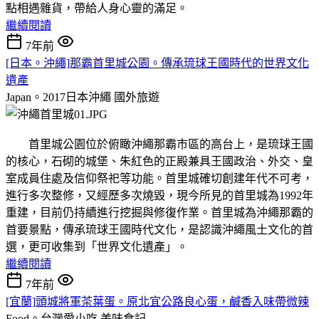
點相遇雜貨，帶給人身心靈的滿足。
繼續閱讀
7年前
[日本。沖繩]那霸首里城公園。傳承琉球王國時代的世界文化
遺產
Japan。2017日本沖繩
國外旅遊
首里城公園位於俯瞰沖繩那霸市區的高台上，是琉球王國
的核心，石砌的城堡、朱紅色的正殿兼具王國政治、外交、皇
室成員住處及信仰祭祀等功能。首里城確切創建年代不可考，
進行多次整修，又經歷多次燒毀，現今所見的首里城為1992年
重建，目前仍持續進行挖掘與修復作業。首里城為沖繩那霸的
首要景點，傳承琉球王國時代文化，是認識沖繩風土文化的首
選，更可收集到「世界文化遺產」。
繼續閱讀
7年前
[宜蘭]頭城將軍茶葉蛋。原北宜公路良心蛋，鹹香入味帶微辣
Food。台灣愛小吃
美味食記