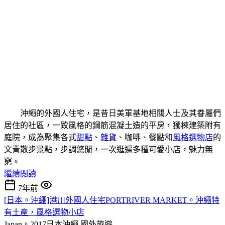
沖繩的外國人住宅，是昔日美軍基地相關人士及其眷屬們
居住的社區，一致風格的鋼筋混凝土造的平房，獨棟建築附有
庭院，成為聚集各式
甜點
、
雜貨
、咖啡、餐點和
風格選物店
的
文青散步景點，步調悠閒，一次逛遍多種可愛小店，魅力無
窮。
繼續閱讀
7年前
[日本。沖繩]港川外國人住宅PORTRIVER MARKET。沖繩特
有土產，風格選物小店
Japan。2017日本沖繩
國外旅遊