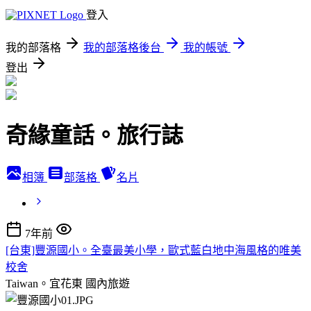
登入
我的部落格
我的部落格後台
我的帳號
登出
奇緣童話。旅行誌
相簿
部落格
名片
7年前
[台東]豐源國小。全臺最美小學，歐式藍白地中海風格的唯美
校舍
Taiwan。宜花東
國內旅遊