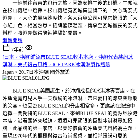
一趟前往台東的飛行之旅，因為安排午後的班機，午餐就
在松山機場中選擇。松山機場有瓦城集團旗下的「大心新泰式
麵食」，大心的展店速度快，各大百貨公司可見它搶眼的「大
心紅」色，相當熟悉。招牌酸辣湯頭，傳承至瓦城擅長的泰式
料理，將麵食做得酸辣鮮甜好開胃。
繼續閱讀
7年前
[日本。沖繩]浦添市BLUE SEAL牧港本店。沖繩代表繽紛冰
淇淋，美式復古風格，ICE PARK冰淇淋製作體驗
Japan。2017日本沖繩
國外旅遊
BLUE SEAL美國誕生，於沖繩成長的冰淇淋專賣店。在
沖繩隨處可見人手一支繽紛的冰淇淋，帶來夏日的涼爽與燦爛
的笑容。也因為BLUE SEAL的分店相當多，更應該在旅途中
選擇一間獨特的BLUE SEAL。來到BLUE SEAL的發源地牧港
本店，沿著國道58號線，遠遠可見顯眼的巨型冰淇淋霓虹招
牌，此品牌的第一家店，以美好懷舊的沖繩美式風格為主題，
重現1970年代的櫃檯與復古時尚餐桌，並相鄰繽紛可愛的