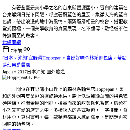
有著全臺最美小學之名的台東縣豐源國小，雪白的建築在
台東燦爛日光下閃耀，呼應著蔚藍色的屋瓦，象徵大海的藍白
色調，帶出浪漫的地中海風情。兩翼層層相疊的校舍，搭配教
堂式窗櫺，一個美學教育的真實展現，名不虛傳，難怪檔不住
蜂擁而至的遊客。
繼續閱讀
7年前
[日本。沖繩]宜野灣Hoppepan。自然好味森林系麵包店，帶點
夢幻男爵貓風
Japan。2017日本沖繩
國外旅遊
一間位在宜野灣小山丘上的森林系麵包店Hoppepan，柔
和的外觀有隻童趣的選旋轉木馬，踏上低調卻顯華麗的拼色瓷
磚階梯，推開金屬的門把，撲鼻而來的甜美麵包香氣，環繞在
小巧又可愛的店鋪之中，多樣誘人的各式麵包，一字排開，食
材用心，真材實料，每一款麵包都讓人感到滿足，是間想再次
回味的麵包店。