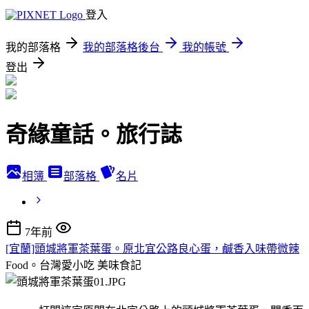
登入
我的部落格
我的部落格後台
我的帳號
登出
奇緣童話。旅行誌
相簿
部落格
名片
7年前
[宜蘭]頭城將軍茶葉蛋。原北宜公路良心蛋，鹹香入味帶微辣
Food。台灣愛小吃
美味食記