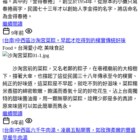
福。其中的「金得春捲」，創立於1954年，從原本的小攤只寫
春捲兩字，民國七十三年才以創始人李金得的名字，將店命名
為金得春捲。
繼續閱讀
9年前
[台南]中西區沙淘宮菜粽。早起才吃得到的樸實傳統好味
Food。台灣愛小吃
美味食記
沙淘宮前的菜粽，又名老鄭的粽子，在巷裡廟前的大榕樹
下，撐著大傘，也撐起了這從民國三十八年傳承至今的樸實、
純正的好味道，這菜粽是不早起，就吃不到的好滋味。菜粽糯
米香甜的綿密軟嫩，飽滿而香氣十足的好吃花生，沾上台南獨
特的甜味醬油膏，用一顆無華的菜粽，詮釋少即是多的真諦，
原來味道可以如此簡單而雋永。
繼續閱讀
9年前
[台南]中西區六千牛肉湯。凌晨五點開賣，如玫瑰柔嫩的豐盛
早餐牛肉湯