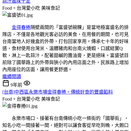
蒜汁風味十足
Food。台灣愛小吃
美味食記
金得春捲
隔壁兩間的「富盛號碗粿」是當地極富盛名的排
隊店，不僅是各地觀光客必訪的美食，在用餐的期間，也可見
台南當地人好幾盒的外帶，打包回家享用。傳承七十年的好味
道，食材使用台灣米、溫體豬肉和台南火燒蝦，口感結實Q
軟，淋上一匙蒜汁，配著甜鹹的醬油膏，更是絕味。富盛號目
前除了國華路上的外帶與狹小的內用店面之外，民族路上增加
內用座位的店面，讓用餐更舒適。
繼續閱讀
9年前
[台南]中西區永樂市場金得春捲。傳統好食的豐盛餡料
Food。台灣愛小吃
美味食記
永樂市場口、接著有台南傳統小吃一條街的「國華街」，
知名小吃一間接著一間，絕對可以讓食客從早吃到晚，大飽口