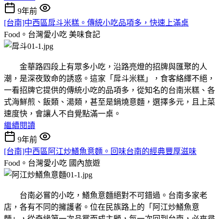
9年前
[台南]中西區戽斗米糕。傳統小吃品項多，快速上滿桌
Food。台灣愛小吃
美味食記
金華路四段上有眾多小吃，沿路亮燈的招牌與匯聚的人
潮，是深夜致命的誘惑。這家「戽斗米糕」，食客絡繹不絕，
一看招牌它提供的傳統小吃的品項多，從知名的台南米糕、各
式海鮮煎、飯類、湯類，甚至是鍋燒意麵，選擇多元，且上菜
速度快，會讓人不自覺點滿一桌。
繼續閱讀
9年前
[台南]中西區阿江炒鱔魚意麵。回味台南的經典豐厚滋味
Food。台灣愛小吃
國內旅遊
台南必嘗的小吃，鱔魚意麵絕對不可錯過。台南多家老
店，各有不同的擁護者。位在民族路上的「阿江炒鱔魚意
麵」，從奇緣第一次品嘗而成主顧，每一次回到台南，必來尋