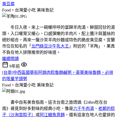
臭豆腐
Food。台灣愛小吃
美味食記
冬日入夜，來上一碗暖呼呼的當歸羊肉湯，鮮甜回甘的湯
頭，入口暖胃又暖心，口感彈嫩的羊肉片，配上醬汁與薑絲的
絕妙組合，再來一盤沙茶羊肉炒麵或特色的脆皮臭豆腐。宜蘭
市位在知名的「
北門綠豆沙牛乳大王
」附近的「羊陶」，果真
不負在地人排隊推崇的好味道。
繼續閱讀
9年前
[台南]中西區國華街阿娟肉粽魯麵鹹粥。豪華美味魯麵，必排
的限量芋頭粥
Food。台灣愛小吃
美味食記
書中自有美食指南，這次台南之旅透過《24hrs吃在台
南》尋覓到好多對味的經典小吃，像是
六千牛肉湯
、
老鄭的粽
子（沙淘宮粽子）
或
阿江鱔魚意麵
，還有這家在地人也愛排的