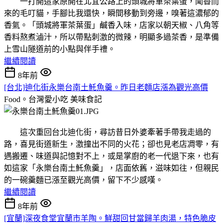
一打開這家原開在北宜公路上的頭城將軍茶葉蛋，聞香而
來的毛叮貓，手腳比我還快，瞬間移動到旁邊，嗅著這濃郁的
香氣。「頭城將軍茶葉蛋」鹹香入味，店家以朝天椒、八角等
香料熬煮滷汁，所以帶點刺激的微辣，明顯多過茶香，是準備
上雪山隧道前的小點與伴手禮。
繼續閱讀
8年前
[台北]迪化街永樂台南土魠魚羹。昨日老麵店漲為觀光高價
Food。台灣愛小吃
美味食記
這次重回台北迪化街，尋訪昔日外婆牽著手帶我走過的
路，喜見街道新生，激撞出不同的火花；卻也見老店凋零，有
遇搬遷、味道與記憶對不上，或是掌廚的老一代退下來，也有
如這家「永樂台南土魠魚羹」，店面依舊，滋味如往，但親民
的一碗羹麵已漲至觀光高價，留下不少感嘆。
繼續閱讀
8年前
[宜蘭]深夜食堂宜蘭市羊陶。鮮甜回甘當歸羊肉湯，特色脆皮