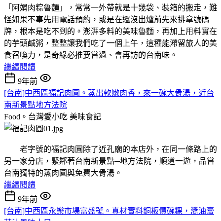
「阿娟肉粽魯麵」，常常一外帶就是十幾袋、裝箱的搬走，難
怪如果不事先用電話預約，或是在還沒出爐前先來排拿號碼
牌，根本是吃不到的。澎湃多料的美味魯麵，再加上用料實在
的芋頭鹹粥，整整讓我們吃了一個上午，這種能滯留旅人的美
食召喚力，是奇緣必推要嘗過、會再訪的台南味。
繼續閱讀
9年前
[台南]中西區福記肉圓。蒸出軟嫩肉香，來一碗大骨湯，近台
南新景點地方法院
Food。台灣愛小吃
美味食記
老字號的福記肉圓除了近孔廟的本店外，在同一條路上的
另一家分店，緊鄰著台南新景點─地方法院，順道一遊，品嘗
台南獨特的蒸肉圓與免費大骨湯。
繼續閱讀
9年前
[台南]中西區永樂市場富盛號。真材實料銅板價碗粿，醬油膏