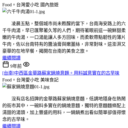
Food。台灣愛小吃
國內旅遊
凌晨五點，整個城市尚未甦醒的當下，台南海安路上的六
千牛肉湯，早已匯聚著久等的人們，期待著眼前這一碗鮮甜柔
嫩的牛肉湯，一口湯能讓人多方回味，而柔軟帶點韌性的薄片
牛肉，佐以台南特有的醬油膏與嫩薑絲，非常對味。這澎湃又
豪華的在地早餐，揭開在台南的美食之旅。
繼續閱讀
9年前
[台南]中西區金華路蘇家鍋燒意麵。用料誠意實在的古早味
Food。台灣愛小吃
美味食記
沒有店名招牌的金華路蘇家鍋燒意麵，低調地隱身在熱鬧
的街市其中，一碗料多實在的鍋燒意麵，獨特的意麵麵條配上
清甜的湯頭，加上豐盛的用料，一鍋鍋煮出看似簡單卻值得懷
念的古早味。
繼續閱讀