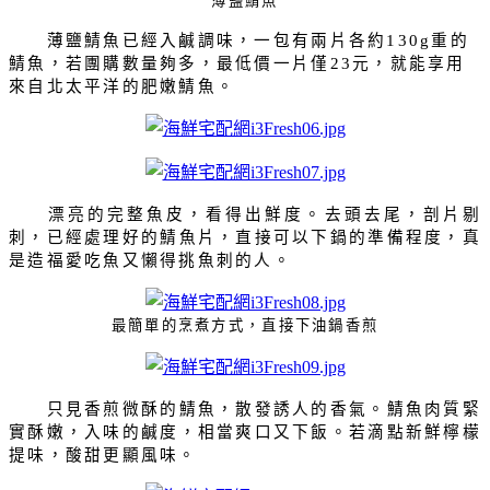
薄鹽鯖魚已經入鹹調味，一包有兩片各約
重的
130g
鯖魚，若團購數量夠多，最低價一片僅
元，就能享用
23
來自北太平洋的肥嫩鯖魚。
漂亮的完整魚皮，看得出鮮度。去頭去尾，剖片剔
刺，已經處理好的鯖魚片，直接可以下鍋的準備程度，真
是造福愛吃魚又懶得挑魚刺的人。
最簡單的烹煮方式，直接下油鍋香煎
只見香煎微酥的鯖魚，散發誘人的香氣。鯖魚肉質緊
實酥嫩，入味的鹹度，相當爽口又下飯。若滴點新鮮檸檬
提味，酸甜更顯風味。