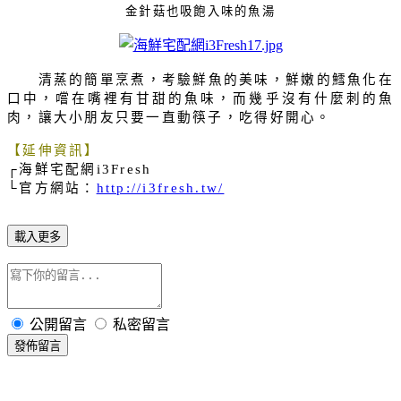
金針菇也吸飽入味的魚湯
清蒸的簡單烹煮，考驗鮮魚的美味，鮮嫩的鱈魚化在
口中，嚐在嘴裡有甘甜的魚味，而幾乎沒有什麼刺的魚
肉，讓大小朋友只要一直動筷子，吃得好開心。
【延伸資訊】
┌海鮮宅配網
i3Fresh
└官方網站：
http://i3fresh.tw/
載入更多
公開留言
私密留言
發佈留言