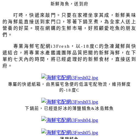
新鮮海魚，送到府
叮咚，快遞來敲門。只要在家裡坐享其成，新鮮美味
的海鮮能直接送到家門口，等著下鍋烹煮，為全家人送上
營養的好菜。現在網購的生鮮市場，好照顧愛吃魚的朋友
們。
專業海鮮宅配網
，以
度
的急凍藏鮮與快
i3Fresh
-18
C
遞結合，將專業水產鑑識團隊品質把關的新鮮海鮮，在下
單約七天內的時間，將已經處理好的新鮮食材，直接送到
府。
專屬的快遞紙箱，由黑貓宅急便的低溫宅配物流，
維持鮮度
的
度
-18
C
下鍋前，已經退好冰的薄鹽鯖魚
冰島鱈魚
&
薄鹽鯖魚