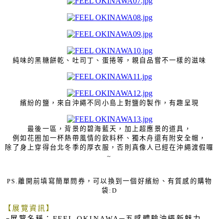
純味的黑糖餅乾、吐司丁、蛋捲等，親自品嘗不一樣的滋味
繽紛的鹽，來自沖繩不同小島上對鹽的製作，有趣呈現
最後一區，背景的碧海藍天，加上超應景的道具，
例如花圈加一杯熱帶風情的飲料杯、
獨木舟還有附安全帽，
除了身上穿得台北冬季的厚衣服，
否則真像人已經在沖繩渡假囉
~
離開前填寫簡單問券，可以換到一個好繽紛、有質感的購物
PS.
袋
:D
【展覽資訊】
┌展覽名稱：
─五感體驗沖繩新魅力
FEEL OKINAWA