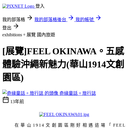
登入
我的部落格
我的部落格後台
我的帳號
登出
exhibitions。展覽
國內旅遊
[展覽]FEEL OKINAWA。五感
體驗沖繩新魅力(華山1914文創
園區)
奇緣童話。旅行誌
13年前
在華山
文創園區剛好相遇這場「
1914
FEEL