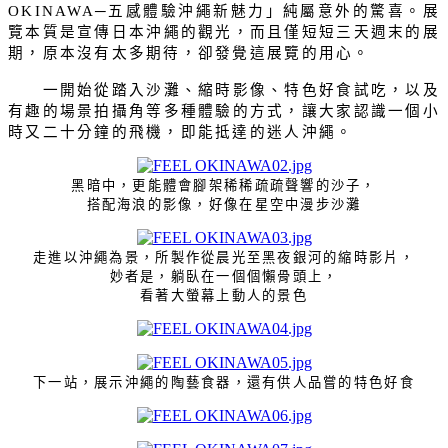
─五感體驗沖繩新魅力」純屬意外的驚喜。展
OKINAWA
覽本質是宣傳日本沖繩的觀光，而且僅短短三天週末的展
期，原本沒有太多期待，卻發覺這展覽的用心。
一開始從踏入沙灘、縮時影像、特色好食試吃，以及
有趣的場景拍攝角等多種體驗的方式，讓大家認識一個小
時又二十分鐘的飛機，即能抵達的迷人沖繩。
黑暗中，更能體會腳架稀稀疏疏聲響的沙子，
搭配海浪的影像，好像在星空中漫步沙灘
走進以沖繩為景，所製作從晨光至黑夜銀河的縮時影片，
妙者是，躺臥在一個個懶骨頭上，
看著大螢幕上動人的景色
下一站，展示沖繩的陶藝食器，還有供人品嘗的特色好食