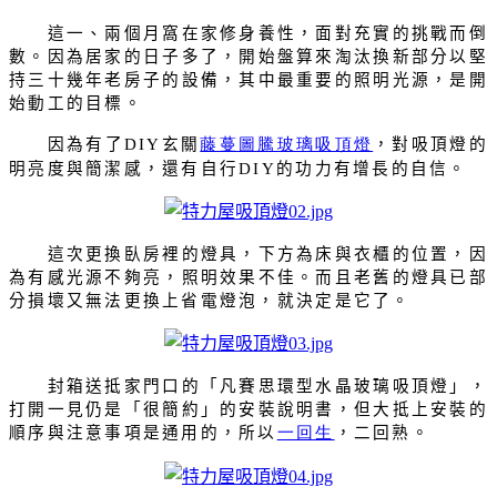
這一、兩個月窩在家修身養性，面對充實的挑戰而倒
數。因為居家的日子多了，開始盤算來淘汰換新部分以堅
持三十幾年老房子的設備，其中最重要的照明光源，是開
始動工的目標。
因為有了
玄關
藤蔓圖騰玻璃吸頂燈
，對吸頂燈的
DIY
明亮度與簡潔感，還有自行
的功力有增長的自信。
DIY
這次更換臥房裡的燈具，下方為床與衣櫃的位置，因
為有感光源不夠亮，照明效果不佳。而且老舊的燈具已部
分損壞又無法更換上省電燈泡，就決定是它了。
封箱送抵家門口的「凡賽思環型水晶玻璃吸頂燈」，
打開一見仍是「很簡約」的安裝說明書，但大抵上安裝的
順序與注意事項是通用的，所以
一回生
，二回熟。