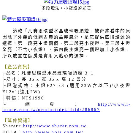
多段燈法，小夜燈的光芒
這款「凡賽思環型水晶玻璃吸頂燈」被奇緣看中的原
因除了外觀的低調古典的華麗感外，是它提供四段燈源的
選擇，第一段亮主燈兩個、第二段亮小夜燈、第三段主燈
全亮（不含小夜燈）、第四段主燈亮一個燈加上小夜燈，
所以放置在臥房是實用又貼心的選擇。
【產品資訊】
┌
品名：
凡賽思環型水晶玻璃吸頂燈
3+1
├尺寸：長
寬
高
公分
35 x
35 x
12
├燈泡規格：主燈
適用
含以下
小夜燈
E27 x3 (
23W
)/
適用
E12x1(
2W)
├特價：
NT$1990
└網頁：
http://www.i-
house.com.tw/product/detail/id/286867
【延伸資訊】
Sharer+
http://www.sharer.com.tw
：
HOLA
http://www.hola.com.tw/