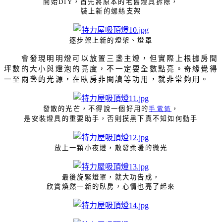
開始
，首先將原本的老舊燈具拆除，
DIY
裝上新的螺絲支架
逐步架上新的燈架、燈罩
會發現明明燈可以放置三盞主燈，但實際上根據房間
坪數的大小與燈泡的亮度，不一定要全數點亮。奇緣覺得
一至兩盞的光源，在臥房非閱讀等功用，就非常夠用。
發散的光芒，不得說一個好用的
手電筒
，
是安裝燈具的重要助手，否則摸黑下真不知如何動手
放上一顆小夜燈，散發柔暖的微光
最後旋緊燈罩，就大功告成，
欣賞煥然一新的臥房，心情也亮了起來