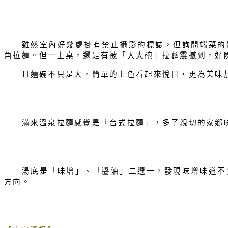
雖然室內好幾處掛有禁止攝影的標誌，但詢問端菜的媽
角拉麵。但一上桌，還是有被「大大碗」拉麵震撼到，好
且麵碗不只是大，簡單的上色看起來悅目，更為美味
滿來溫泉拉麵感覺是「台式拉麵」，多了親切的家鄉味
湯底是「味增」、「醬油」二選一，發現味增味道不突
方向。