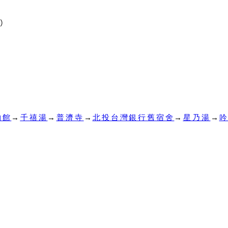
口
）
物館
→
千禧湯
→
普濟寺
→
北投台灣銀行舊宿舍
→
星乃湯
→