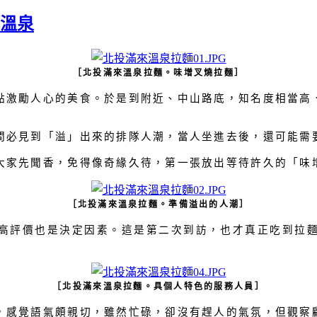
比溫泉
［北投滿來溫泉拉麵。味增叉燒拉麵］
點激勵人心的美食。於是到附近、中山路底，知名度相當高
間必見到「溢」出來的排隊人潮，當人坐進去後，還可能需
家先聞香，免得像奇緣久待，第一張放出等待許久的「味
［北投滿來溫泉拉麵。準備溢出的人潮］
評價也是決定因素。這是第二次到訪，也才真正吃到拉麵
［北投滿來溫泉拉麵。具個人特色的服務人員］
感覺語氣頗親切，雖然忙碌，卻沒有趕人的氣氛，但觀察