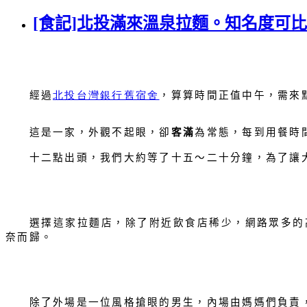
[食記]北投滿來溫泉拉麵。知名度可
經過
北投台灣銀行舊宿舍
，算算時間正值中午，需來
這是一家，外觀不起眼，卻
客滿
為常態，每到用餐時
十二點出頭，我們大約等了十五～二十分鐘，為了讓大
選擇這家拉麵店，除了附近飲食店稀少，網路眾多的高
奈而歸。
除了外場是一位風格搶眼的男生，內場由媽媽們負責，