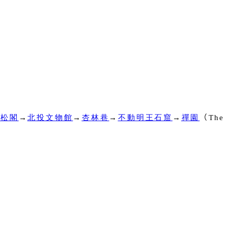
吟松閣
→
北投文物館
→
杏林巷
→
不動明王石窟
→
禪園
（
The