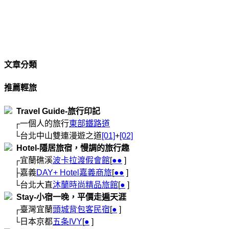
文章分類
推薦輕旅
  Travel Guide-旅行印記
     ┌一個人的旅行
東部鐵路道
     └台北中山雙連漫遊之道
[01]
+
[02]
  Hotel-隱居旅宿，慢調的旅行趣
     ┌宜蘭礁溪
波卡拉渡假會館
[
●
●
 ]

     ├嘉義
DAY+ Hotel嘉義商旅
[
●
●
 ]

     └台北大直
沐蘭時尚精品旅館
[
●
  Stay-小宿一晚，平價走遍天涯
     ┌臺灣宜蘭
頭城背包客民宿
[
●
 ]

     └日本京都
五条IVY
[
●