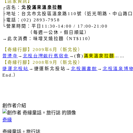
【店家資訊】
┌
店名：
北投滿來溫泉拉麵
├
地址：
台北市北投區溫泉路
110
號（近光明路、中山路
├
電話：
(02)
2893-7958
└
營業時間：平日
11:30-14:00 / 17:00-21:00
（每週一公休，假日順延）
→此次消費：味增叉燒拉麵（
NT$110
）
【奇緣行腳】
2009
年
6
月（新北投）
普濟寺
→
北投台灣銀行舊宿舍
→
(
食
)
滿來溫泉拉麵
……
【奇緣行腳】
2008
年
9
月（新北投）
捷運北
投站
→捷運新北投站→
北投圖書館
→
北投溫泉博
End.
）
創作者介紹
奇緣
奇緣童話。旅行誌