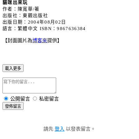
貓咪出來玩
作者：陳寬華
/
著
出版社：東觀出版社
出版日期：
2004
年
08
月
02
日
語言：繁體中文
ISBN
：
9867636384
【封面圖片為
博客來
提供】
載入更多
公開留言
私密留言
發佈留言
請先
登入
以發表留言。