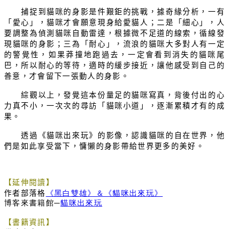
捕捉到貓咪的身影是件艱鉅的挑戰，據奇緣分析，一有
「愛心」，貓咪才會願意現身給愛貓人；二是「細心」，人
要調整為偵測貓咪自動雷達，根據微不足道的線索，循線發
現貓咪的身影；三為「耐心」，流浪的貓咪大多對人有一定
的警覺性，如果莽撞地跑過去，一定會看到消失的貓咪尾
巴，所以耐心的等待，適時的緩步接近，讓他感受到自己的
善意，才會留下一張動人的身影。
綜觀以上，發覺這本份量足的貓咪寫真，背後付出的心
力真不小，一次次的尋訪「貓咪小道」，逐漸累積才有的成
果。
透過《貓咪出來玩》的影像，認識貓咪的自在世界，他
們是如此享受當下，慵懶的身影帶給世界更多的美好。
【延伸閱讀】
作者部落格
《黑白雙雄》＆《貓咪出來玩》
博客來書籍館─
貓咪出來玩
【書籍資訊】