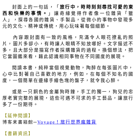
封面上的一句話，「
旅行中，時時刻刻尋找可愛的東
西和快樂的事情。
」讓奇緣覺得作者像一位雜貨「獵
人」，探尋各國的雜貨、手製品，從微小的事物中發現多
元的文化、精神或傳統，用心玩味著每個細節。
內容跟封面有一致的風格，充滿令人眼花撩亂的照
片，圖片多卻小，有時讓人眼睛不知放哪好。文字描述不
多，且大部分是描寫作者採購雜貨的過程。換個想法，把
它當圖鑑來看，藉此認識相同事物在不同國度的展現。
閱讀本書，純粹當個視覺動物，陶醉在每張圖片中，
心中比對著自己喜歡的地方，例如，在每個不知名的國
度，一個簡單在邊緣手繪色塊的盤子，就令我心醉。
或是一只銅色的金屬狗時鐘，手工的獨一，狗兒的忠
厚老實完整的展現，這些可遇不可求的手工藝品，讓旅行
多了一份期待。
【延伸閱讀】
博客來書籍館─
Voyage
！旅行世界瘋雜貨
【書籍資訊】