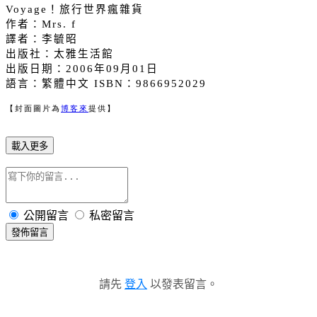
Voyage
！旅行世界瘋雜貨
作者：
Mrs. f
譯者：李毓昭
出版社：太雅生活館
出版日期：
2006
年
09
月
01
日
語言：繁體中文
ISBN
：
9866952029
【封面圖片為
博客來
提供】
載入更多
公開留言
私密留言
發佈留言
請先
登入
以發表留言。