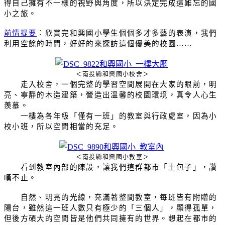
得自己擁有不一樣的視野與角度，所以決定完成這難忘的國
小之旅。
前情提要
︰
欣賞完和興國小學生個個多才多藝的表演，我們
利用空餘的時間，好好的來探訪這個優美的校園……
＜南投縣和興國小校舍＞
走入校舍，一個完整的學習空間展開在大家的眼前，明
亮、寧靜的木造建築，營造出溫馨的校園環境，真令人心生
羨慕。
一樓為各年級「僅有一班」的教室與行政處室，因為小
校小班，所以空間相當的充足。
＜南投縣和興國小教室＞
看到教室內部的陳設，讓我們這群都市「土包子」，讚
嘆不止。
自然、明亮的光線，充滿著整間教室，每班皆有附贈的
陽台，雖然這一班人數只有極少的「三個人」，顯得孤單，
但後方碩大的空間皆是他們共同擁有的世界。想起在都市的