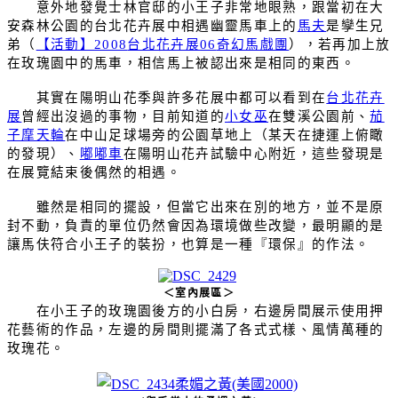
意外地發覺士林官邸的小王子非常地眼熟，跟當初在大
安森林公園的台北花卉展中相遇幽靈馬車上的
馬夫
是孿生兄
弟（
【活動】
2008
台北花卉展
06
奇幻馬戲團
），若再加上放
在玫瑰園中的馬車，相信馬上被認出來是相同的東西。
其實在陽明山花季與許多花展中都可以看到在
台北花卉
展
曾經出沒過的事物，目前知道的
小女巫
在雙溪公園前、
茄
子摩天輪
在中山足球場旁的公園草地上（某天在捷運上俯瞰
的發現）、
嘟嘟車
在陽明山花卉試驗中心附近，這些發現是
在展覽結束後偶然的相遇。
雖然是相同的擺設，但當它出來在別的地方，並不是原
封不動，負責的單位仍然會因為環境做些改變，最明顯的是
讓馬伕符合小王子的裝扮，也算是一種『環保』的作法。
＜室內展區＞
在小王子的玫瑰園後方的小白房，右邊房間展示使用押
花藝術的作品，左邊的房間則擺滿了各式式樣、風情萬種的
玫瑰花。