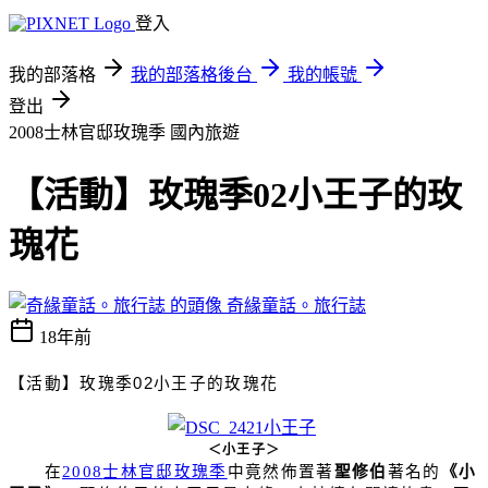
登入
我的部落格
我的部落格後台
我的帳號
登出
2008士林官邸玫瑰季
國內旅遊
【活動】玫瑰季02小王子的玫
瑰花
奇緣童話。旅行誌
18年前
【活動】
玫瑰季02
小王子的玫瑰花
＜小王子＞
在
2008
士林官邸玫瑰季
中竟然佈置著
聖修伯
著名的
《小