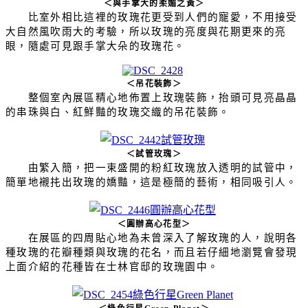
＜與手掌大的柔媚之黃＞
比室外相比這裡的玫瑰花更受到人們的寵愛，不用接受
大自然風吹雨大的考驗，所以玫瑰的亮度與花期更來的亮
眼，隨處可見跟手掌大朵的玫瑰花。
＜吊花裝飾＞
整個室內展區精心地佈置上玫瑰裝飾，抬頭可見亮晶晶
的串珠與白、紅鮮豔的玫瑰交織的吊花裝飾。
＜試管玫瑰＞
由繁入簡，把一束盛開的粉紅玫瑰放入透明的試管中，
簡單地襯扥出玫瑰的嬌豔，這是極簡的藝術，相同吸引人。
＜圓辦高心花型＞
在展區的四周貼心地為未曾深入了解玫瑰的人，說明各
種玫瑰的花瓣種類與玫瑰的花名，而且若仔細地瀏覽會發現
上面介紹的花種皆在士林官邸的玫瑰園中。