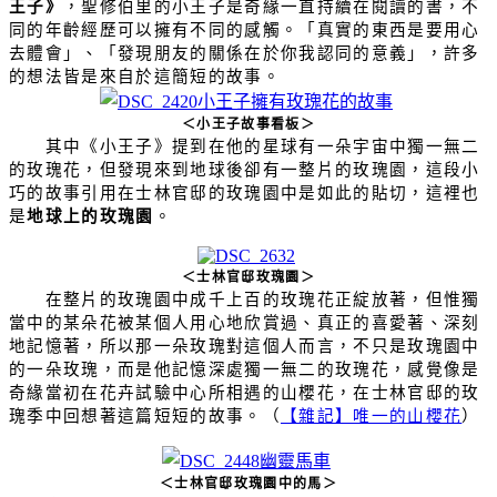
王子》
，聖修伯里的小王子是奇緣一直持續在閱讀的書，不
同的年齡經歷可以擁有不同的感觸。「真實的東西是要用心
去體會」、「發現朋友的關係在於你我認同的意義」，許多
的想法皆是來自於這簡短的故事。
＜小王子故事看板＞
其中《小王子》提到在他的星球有一朵宇宙中獨一無二
的玫瑰花，但發現來到地球後卻有一整片的玫瑰園，這段小
巧的故事引用在士林官邸的玫瑰園中是如此的貼切，這裡也
是
地球上的玫瑰園
。
＜士林官邸玫瑰園＞
在整片的玫瑰園中成千上百的玫瑰花正綻放著，但惟獨
當中的某朵花被某個人用心地欣賞過、真正的喜愛著、深刻
地記憶著，所以那一朵玫瑰對這個人而言，不只是玫瑰園中
的一朵玫瑰，而是他記憶深處獨一無二的玫瑰花，感覺像是
奇緣當初在花卉試驗中心所相遇的山櫻花，在士林官邸的玫
瑰季中回想著這篇短短的故事。（
【雜記】唯一的山櫻花
）
＜士林官邸玫瑰園中的馬＞