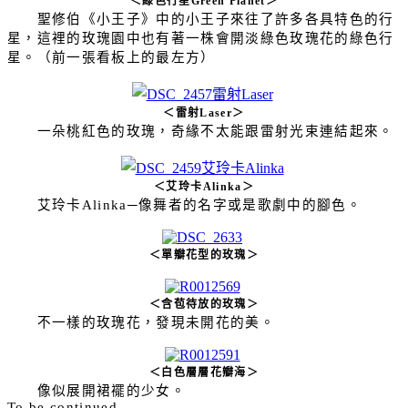
＜綠色行星
Green Planet
＞
聖修伯《小王子》中的小王子來往了許多各具特色的行
星，這裡的玫瑰園中也有著一株會開淡綠色玫瑰花的綠色行
星。（前一張看板上的最左方）
＜雷射
Laser
＞
一朵桃紅色的玫瑰，奇緣不太能跟雷射光束連結起來。
＜艾玲卡
Alinka
＞
艾玲卡
Alinka
─像舞者的名字或是歌劇中的腳色。
＜單瓣花型的玫瑰＞
＜含苞待放的玫瑰＞
不一樣的玫瑰花，發現未開花的美。
＜白色層層花瓣海＞
像似展開裙襬的少女。
To be continued…