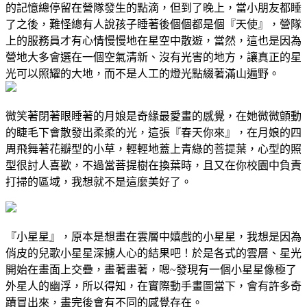
的記憶總停留在營隊發生的點滴，但到了晚上，當小朋友都睡
了之後，難怪總有人說孩子睡著後個個都是個『天使』，營隊
上的服務員才有心情慢慢地在星空中散遊，當然，這也是因為
營地大多會選在一個空氣清新、沒有光害的地方，讓真正的星
光可以照耀的大地，而不是人工的燈光點綴著滿山遍野。
微笑著閉著眼睡著的月娘是奇緣最愛畫的感覺，在她微微顫動
的睫毛下會散發出柔柔的光，這張『春天你來』，在月娘的四
周飛舞著花瓣型的小草，輕輕地蓋上青綠的菩提葉，心型的照
型很討人喜歡，不過當菩提樹在換葉時，且又在你校園中負責
打掃的區域，我想就不是這麼美好了。
『小星星』，原本是想畫在雲層中嬉戲的小星星，我想是因為
俏皮的兒歌小星星深擄人心的結果吧！於是各式的雲層、星光
開始在畫面上交疊，畫著畫著，嗯~發現有一個小星星像極了
外星人的幽浮，所以得知，在實際動手畫圖當下，會有許多奇
蹟冒出來，畫完後會有不同的感覺存在。