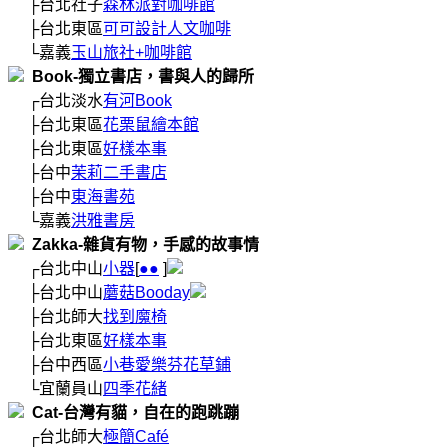
     ├台北社子
森林派對咖啡館
     ├台北東區
可可設計人文咖啡
     └嘉義
玉山旅社+咖啡館
  Book-獨立書店，書與人的歸所
     ┌台北淡水
有河Book
     ├台北東區
花栗鼠繪本館
     ├台北東區
好樣本事
     ├台中
茉莉二手書店
     ├台中
東海書苑
     └嘉義
洪雅書房
  Zakka-雜貨有物，手感的故事情
     ┌台北中山
小器
[
●
●
 ]
     ├台北中山
蘑菇Booday
     ├台北師大
找到魔椅
     ├台北東區
好樣本事
     ├台中西區
小巷愛樂芬花草鋪
     └宜蘭員山
四季花緒
  Cat-台灣有貓，自在的跑跳蹦
     ┌台北師大
極簡Café