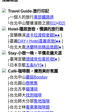
  Travel Guide-旅行印記
     ┌一個人的旅行
東部鐵路道
     └台北中山雙連漫遊之道
[01]
+
[02]
  Hotel-隱居旅宿，慢調的旅行趣
     ┌宜蘭礁溪
波卡拉渡假會館
[
●
●
 ]

     ├嘉義
DAY+ Hotel嘉義商旅
[
●
●
 ]

     └台北大直
沐蘭時尚精品旅館
[
●
  Stay-小宿一晚，平價走遍天涯
     ┌臺灣宜蘭
頭城背包客民宿
[
●
 ]

     └日本京都
五条IVY
[
●
  Café-咖啡館，擁抱美好氛圍
     ┌台北中山
蘑菇Booday
     ├台北圓山
樹樂集
     ├台北古亭
貓薄荷
     ├台北師大
找到咖啡
     ├台北師大分部
集地咖啡
     ├台北士林
看電車咖啡館