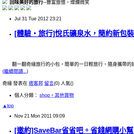
  回味美好的旅行
Jul
31
Tue
2012
23:21
[體驗‧旅行]悅氏礦泉水，簡約新包
翻一翻奇緣旅行的小包，簡單的一日輕旅行，隨身攜帶的
(繼續閱讀...)
奇緣 發表在
痞客邦
留言
(0)
人氣(
)
個人分類：
shop。其他買物
▲top
Nov
21
Mon
2011
09:09
[邀約]SaveBar省省吧。省錢網購小