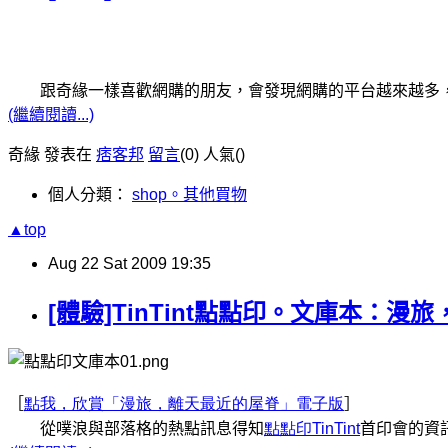
跟奇緣一樣喜歡網購的朋友，會發現網購的平台越來越多，像
(繼續閱讀...)
奇緣 發表在
痞客邦
留言
(0)
人氣(
)
個人分類：
shop。其他買物
▲top
Aug
22
Sat
2009
19:35
[體驗]TinTint點點印。文庫本：漫
［
點我，欣賞
「漫旅，離天最近的屋脊」電子版
］
從噗浪與部落格的熱點訊息得知
點點印
TinTint
首印會的資