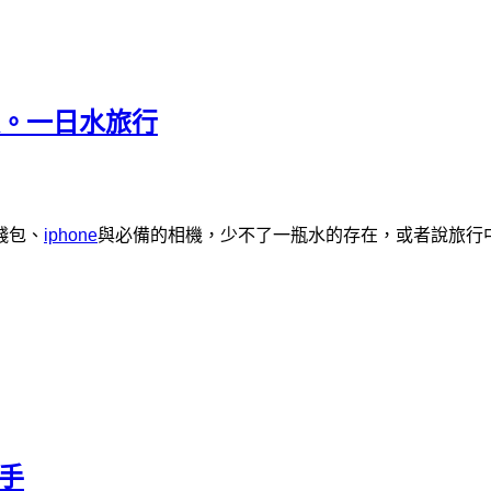
裝。一日水旅行
錢包、
iphone
與必備的相機，少不了一瓶水的存在，或者說旅行
幫手