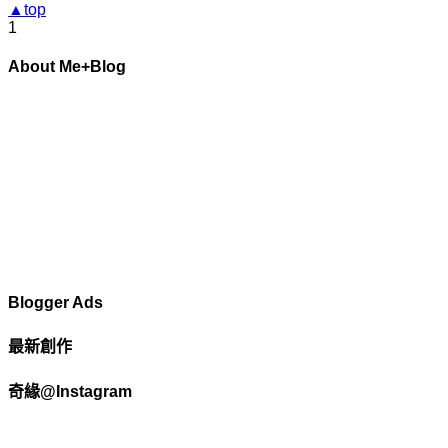
▲top
1
About Me+Blog
Blogger Ads
最新創作
奇緣@Instagram